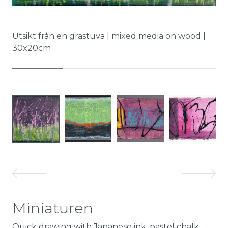
La
Utsikt från en grästuva | mixed media on wood |
30x20cm
Miniaturen
Quick drawing with Japanese ink, pastel chalk