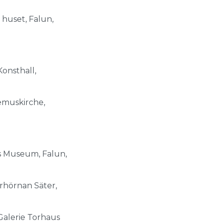
a huset, Falun,
Konsthall,
demuskirche,
s Museum, Falun,
rhörnan Säter,
Galerie Torhaus