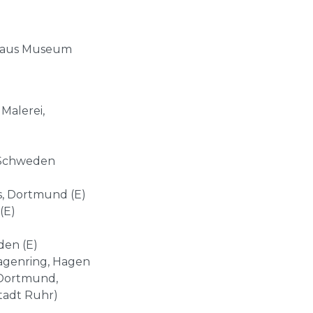
thaus Museum
Malerei,
/Schweden
s, Dortmund (E)
(E)
den (E)
Hagenring, Hagen
 Dortmund,
stadt Ruhr)