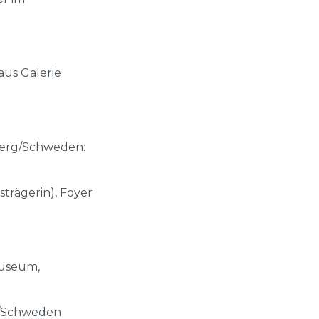
aus Galerie
berg/Schweden:
trägerin), Foyer
Museum,
ik/Schweden