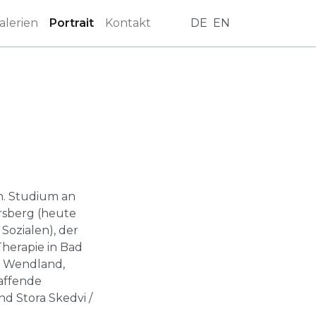
alerien
Portrait
Kontakt
DE
EN
n. Studium an
rsberg (heute
Sozialen), der
Therapie in Bad
d Wendland,
haffende
d Stora Skedvi /