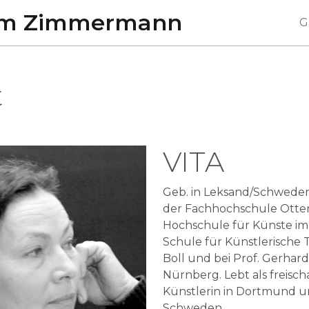
öm
Zimmermann
G
t
VITA
Geb. in Leksand/Schwede
der Fachhochschule Otte
Hochschule für Künste im 
Schule für Künstlerische 
Boll und bei Prof. Gerhar
Nürnberg. Lebt als freisc
Künstlerin in Dortmund un
Schweden.