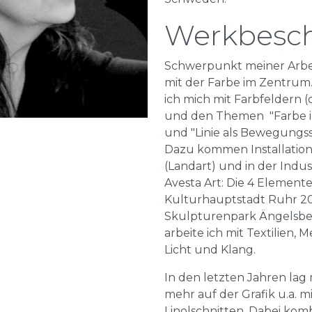
Werkbesc
Schwerpunkt meiner Arbeit
mit der Farbe im Zentrum.
ich mich mit Farbfeldern (c
und den Themen "Farbe 
und "Linie als Bewegungss
Dazu kommen Installation
(Landart) und in der Indust
Avesta Art: Die 4 Element
Kulturhauptstadt Ruhr 2
Skulpturenpark Ängelsber
arbeite ich mit Textilien, M
Licht und Klang.
In den letzten Jahren lag
mehr auf der Grafik u.a. m
Linolschnitten. Dabei komb