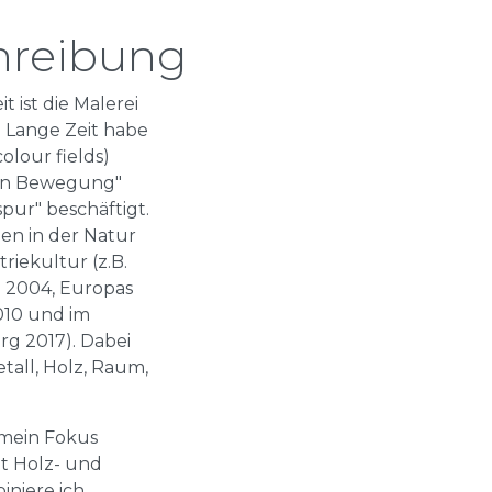
hreibung
 ist die Malerei
 Lange Zeit habe
olour fields)
in Bewegung"
pur" beschäftigt.
en in der Natur
riekultur (z.B.
e 2004, Europas
010 und im
g 2017). Dabei
etall, Holz, Raum,
 mein Fokus
it Holz- und
iniere ich