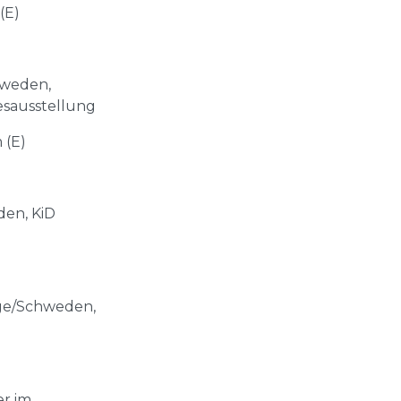
(E)
hweden,
resausstellung
 (E)
den, KiD
ge/Schweden,
er im