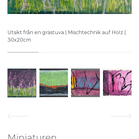
La
Utsikt från en grästuva | Mischtechnik auf Holz |
30x20cm
Miniaturen