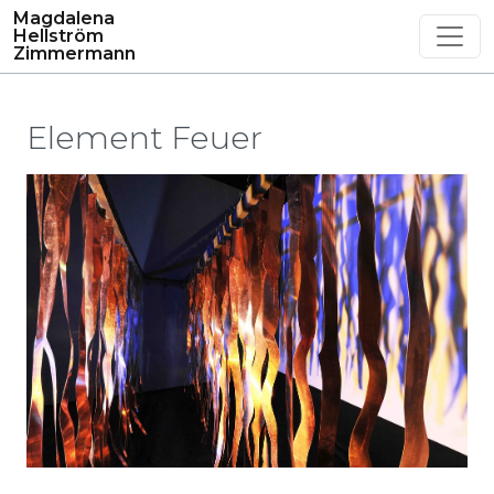
Magdalena
Hellström
Zimmermann
Element Feuer