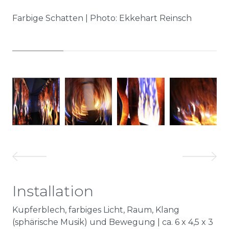
Farbige Schatten | Photo: Ekkehart Reinsch
De
Ek
Installation
Kupferblech, farbiges Licht, Raum, Klang
(sphärische Musik) und Bewegung | ca. 6 x 4,5 x 3